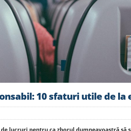
sabil: 10 sfaturi utile de la 
rie de lucruri pentru ca zborul dumneavoastră să