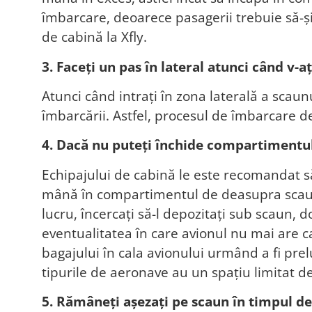
îmbarcare, deoarece pasagerii trebuie să-ș
de cabină la Xfly.
3. Faceți un pas în lateral atunci când v-aț
Atunci când intrați în zona laterală a sca
îmbarcării. Astfel, procesul de îmbarcare de
4. Dacă nu puteți închide compartimentul 
Echipajului de cabină le este recomandat să
mână în compartimentul de deasupra scaunul
lucru, încercați să-l depozitați sub scaun, 
eventualitatea în care avionul nu mai are ca
bagajului în cala avionului urmând a fi pre
tipurile de aeronave au un spațiu limitat de
5. Rămâneți așezați pe scaun în timpul d