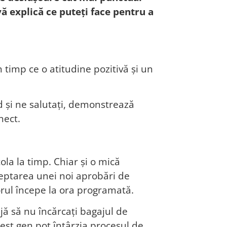
vă explică ce puteți face pentru a
 timp ce o atitudine pozitivă și un
d și ne salutați, demonstrează
nect.
ola la timp. Chiar și o mică
teptarea unei noi aprobări de
orul începe la ora programată.
jă să nu încărcați bagajul de
est gen pot întârzia procesul de