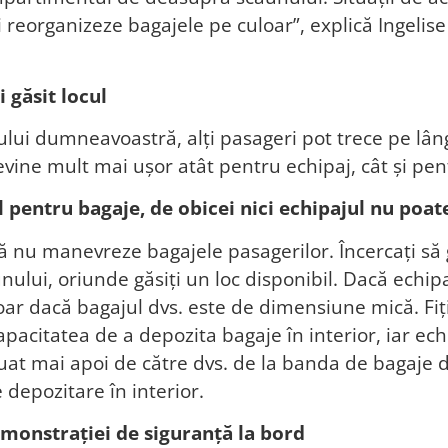
i reorganizeze bagajele pe culoar”, explică Ingeli
i găsit locul
unului dumneavoastră, alți pasageri pot trece pe l
vine mult mai ușor atât pentru echipaj, cât și pen
pentru bagaje, de obicei nici echipajul nu poate
 nu manevreze bagajele pasagerilor. Încercați să 
ui, oriunde găsiți un loc disponibil. Dacă echip
doar dacă bagajul dvs. este de dimensiune mică. Fiți
pacitatea de a depozita bagaje în interior, iar echi
luat mai apoi de către dvs. de la banda de bagaje d
 depozitare în interior.
emonstrației de siguranță la bord