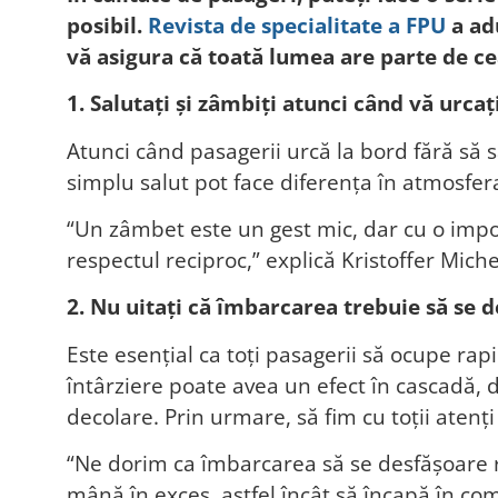
posibil.
Revista de specialitate a FPU
a adu
vă asigura că toată lumea are parte de ce
1. Salutați și zâmbiți atunci când vă urcaț
Atunci când pasagerii urcă la bord fără să s
simplu salut pot face diferența în atmosfera
“Un zâmbet este un gest mic, dar cu o impo
respectul reciproc,” explică Kristoffer Mic
2. Nu uitați că îmbarcarea trebuie să se d
Este esențial ca toți pasagerii să ocupe rapi
întârziere poate avea un efect în cascadă, 
decolare. Prin urmare, să fim cu toții atenț
“Ne dorim ca îmbarcarea să se desfășoare rap
mână în exces, astfel încât să încapă în co