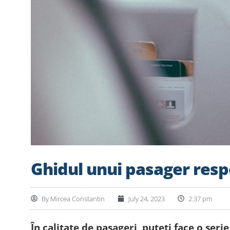
Ghidul unui pasager respon
By
Mircea Constantin
July 24, 2023
2:37 pm
În calitate de pasageri, puteți face o se