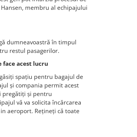
se Hansen, membru al echipajului
ângă dumneavoastră în timpul
tru restul pasagerilor.
 face acest lucru
găsiți spațiu pentru bagajul de
ajul și compania permit acest
 pregătiți și pentru
pajul vă va solicita încărcarea
in aeroport. Rețineți că toate