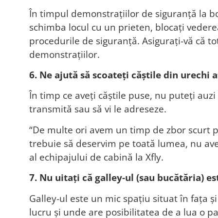
În timpul demonstrațiilor de siguranță la b
schimba locul cu un prieten, blocați vederea
procedurile de siguranță. Asigurați-vă că to
demonstrațiilor.
6. Ne ajută să scoateți căștile din urec
În timp ce aveți căștile puse, nu puteți auz
transmită sau să vi le adreseze.
“De multe ori avem un timp de zbor scurt pe
trebuie să deservim pe toată lumea, nu ave
al echipajului de cabină la Xfly.
7. Nu uitați că galley-ul (sau bucătăria) 
Galley-ul este un mic spațiu situat în fața 
lucru și unde are posibilitatea de a lua o 