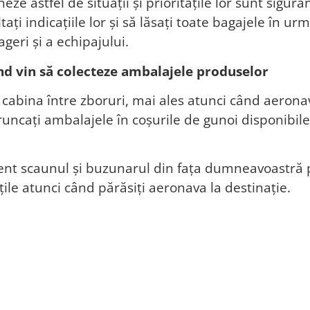
eze astfel de situații și prioritățile lor sunt sigur
ați indicațiile lor și să lăsați toate bagajele în u
geri și a echipajului.
nd vin să colecteze ambalajele produselor
 cabina între zboruri, mai ales atunci când aerona
 aruncați ambalajele în coșurile de gunoi disponib
ent scaunul și buzunarul din fața dumneavoastră p
ile atunci când părăsiți aeronava la destinație.