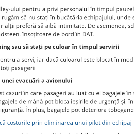
lley-ului pentru a privi personalul în timpul pauze
găm să nu stați în bucătăria echipajului, unde ei 
ar alții preferă să aibă intimitate. De asemenea, 
Lundsteen, însoțitoare de bord în DAT.
hing sau să stați pe culoar în timpul servirii
tru a servi, iar dacă culoarul este blocat în mod c
toți pasagerii
 unei evacuări a avionului
ost cazuri în care pasageri au luat cu ei bagajele î
Bagajele de mână pot bloca ieșirile de urgență și, în 
siguranță. În plus, bagajele pot deteriora tobogane
ucă costurile prin eliminarea unui pilot din echipaj