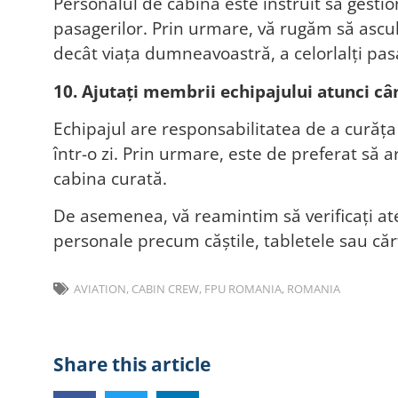
Personalul de cabină este instruit să gestion
pasagerilor. Prin urmare, vă rugăm să ascult
decât viața dumneavoastră, a celorlalți pasa
10. Ajutați membrii echipajului atunci câ
Echipajul are responsabilitatea de a curăța
într-o zi. Prin urmare, este de preferat să
cabina curată.
De asemenea, vă reamintim să verificați at
personale precum căștile, tabletele sau cărț
AVIATION
,
CABIN CREW
,
FPU ROMANIA
,
ROMANIA
Share this article