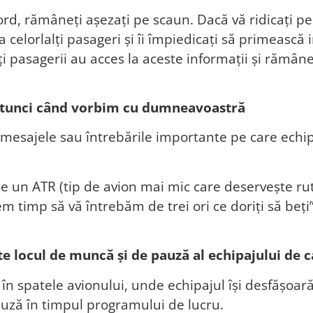
ord, rămâneți așezați pe scaun. Dacă vă ridicați p
 celorlalți pasageri și îi împiedicați să primească
ți pasagerii au acces la aceste informații și rămâ
hi atunci când vorbim cu dumneavoastră
i mesajele sau întrebările importante pe care echip
 un ATR (tip de avion mai mic care deservește rute
m timp să vă întrebăm de trei ori ce doriți să be
este locul de muncă și de pauză al echipajului de 
și în spatele avionului, unde echipajul își desfășoa
pauză în timpul programului de lucru.