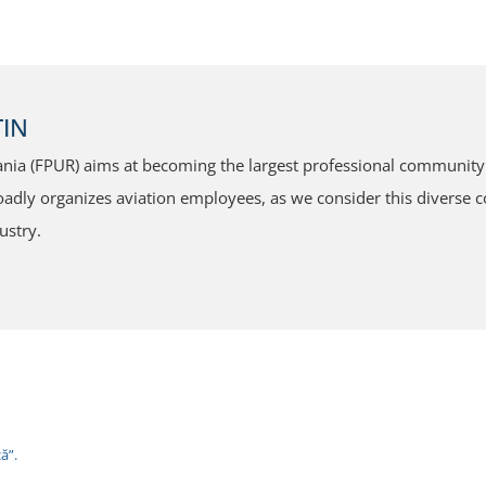
IN
ia (FPUR) aims at becoming the largest professional community f
dly organizes aviation employees, as we consider this diverse co
ustry.
ă”.