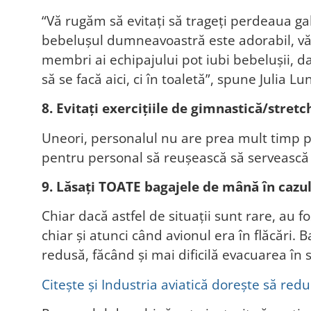
“Vă rugăm să evitați să trageți perdeaua ga
bebelușul dumneavoastră este adorabil, vă ru
membri ai echipajului pot iubi bebelușii, d
să se facă aici, ci în toaletă”, spune Julia 
8. Evitați exercițiile de gimnastică/stretc
Uneori, personalul nu are prea mult timp pen
pentru personal să reușească să servească 
9. Lăsați TOATE bagajele de mână în cazul
Chiar dacă astfel de situații sunt rare, au f
chiar și atunci când avionul era în flăcări. 
redusă, făcând și mai dificilă evacuarea în 
Citește și Industria aviatică dorește să red