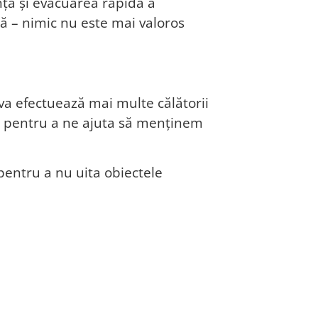
anța și evacuarea rapidă a
rmă – nimic nu este mai valoros
va efectuează mai multe călătorii
ile pentru a ne ajuta să menținem
entru a nu uita obiectele