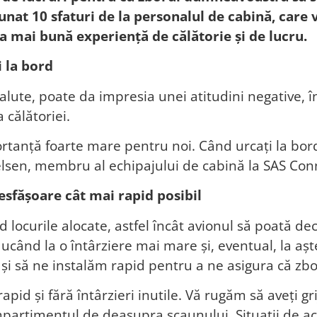
nat 10 sfaturi de la personalul de cabină, care 
a mai bună experiență de călătorie și de lucru.
i la bord
alute, poate da impresia unei atitudini negative, în
 călătoriei.
rtanță foarte mare pentru noi. Când urcați la bor
helsen, membru al echipajului de cabină la SAS Con
esfășoare cât mai rapid posibil
d locurile alocate, astfel încât avionul să poată dec
ducând la o întârziere mai mare și, eventual, la aș
i și să ne instalăm rapid pentru a ne asigura că zb
id și fără întârzieri inutile. Vă rugăm să aveți gri
mpartimentul de deasupra scaunului. Situații de ac