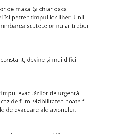
lor de masă. Și chiar dacă
își petrec timpul lor liber. Unii
schimbarea scutecelor nu ar trebui
onstant, devine și mai dificil
n timpul evacuărilor de urgență,
caz de fum, vizibilitatea poate fi
le de evacuare ale avionului.