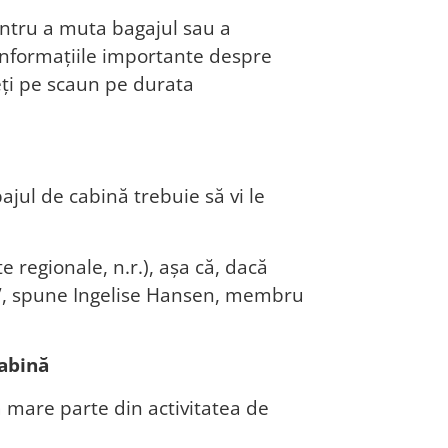
entru a muta bagajul sau a
 informațiile importante despre
neți pe scaun pe durata
ajul de cabină trebuie să vi le
 regionale, n.r.), așa că, dacă
ți”, spune Ingelise Hansen, membru
cabină
ră mare parte din activitatea de