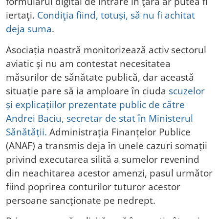
formularul digital de intrare în ţară ar putea fi
iertaţi.
Condiţia fiind, totuși, să nu fi achitat
deja suma
.
Asociația noastră monitorizează activ sectorul
aviatic și nu am contestat necesitatea
măsurilor de sănătate publică, dar această
situație pare să ia amploare în ciuda
scuzelor
și explicațiilor prezentate public de către
Andrei Baciu, secretar de stat în Ministerul
Sănătății.
Administrația Finanțelor Publice
(ANAF) a transmis deja în unele cazuri somații
privind executarea silită a sumelor revenind
din neachitarea acestor amenzi, pasul următor
fiind poprirea conturilor tuturor acestor
persoane sancționate pe nedrept.