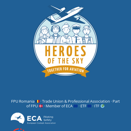
FPU Romania
· Trade Union & Professional Association · Part
of FPU
· Member of ECA
· ETF
· ITF