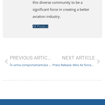
this diverse community to be a
significant force in creating a better
aviation industry.
All Posts »
PREVIOUS ARTICLE
NEXT ARTICLE
În urma comportamentului antisindical: Fondul de pensii danez își vinde acțiunile la Wizz Air
Press Release: Wizz Air forced to recognize cabin crew as flight crew in a Supreme Court decision