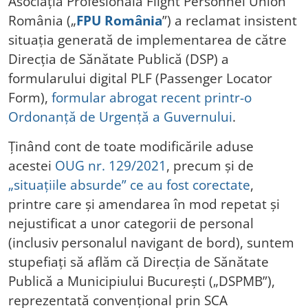
Asociația Profesională Flight Personnel Union
România („
FPU România
”) a reclamat insistent
situația generată de implementarea de către
Direcția de Sănătate Publică (DSP) a
formularului digital PLF (Passenger Locator
Form),
formular abrogat recent printr-o
Ordonanță de Urgență a Guvernului
.
Ținând cont de toate modificările aduse
acestei
OUG nr. 129/2021
, precum și de
„situațiile absurde” ce au fost corectate
,
printre care și amendarea în mod repetat și
nejustificat a unor categorii de personal
(inclusiv personalul navigant de bord), suntem
stupefiați să aflăm că Direcția de Sănătate
Publică a Municipiului București („DSPMB”),
reprezentată convențional prin SCA